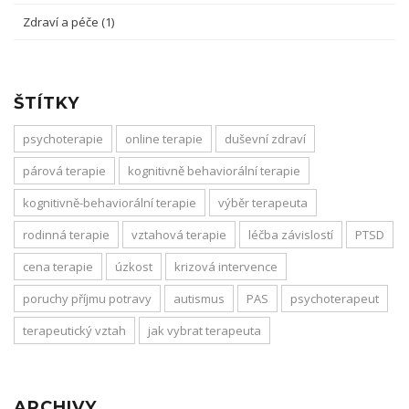
Zdraví a péče
(1)
ŠTÍTKY
psychoterapie
online terapie
duševní zdraví
párová terapie
kognitivně behaviorální terapie
kognitivně-behaviorální terapie
výběr terapeuta
rodinná terapie
vztahová terapie
léčba závislostí
PTSD
cena terapie
úzkost
krizová intervence
poruchy příjmu potravy
autismus
PAS
psychoterapeut
terapeutický vztah
jak vybrat terapeuta
ARCHIVY