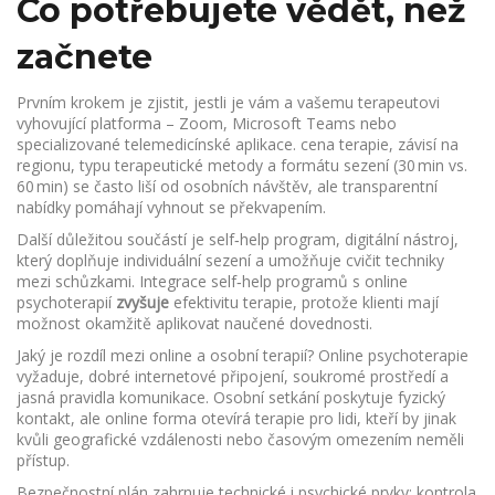
Co potřebujete vědět, než
začnete
Prvním krokem je zjistit, jestli je vám a vašemu terapeutovi
vyhovující platforma – Zoom, Microsoft Teams nebo
specializované telemedicínské aplikace.
cena terapie
,
závisí na
regionu, typu terapeutické metody a formátu sezení (30 min vs.
60 min)
se často liší od osobních návštěv, ale transparentní
nabídky pomáhají vyhnout se překvapením.
Další důležitou součástí je
self‑help program
,
digitální nástroj,
který doplňuje individuální sezení a umožňuje cvičit techniky
mezi schůzkami
. Integrace self‑help programů s online
psychoterapií
zvyšuje
efektivitu terapie, protože klienti mají
možnost okamžitě aplikovat naučené dovednosti.
Jaký je rozdíl mezi online a osobní terapií? Online psychoterapie
vyžaduje
,
dobré internetové připojení, soukromé prostředí a
jasná pravidla komunikace
. Osobní setkání poskytuje fyzický
kontakt, ale online forma otevírá terapie pro lidi, kteří by jinak
kvůli geografické vzdálenosti nebo časovým omezením neměli
přístup.
Bezpečnostní plán zahrnuje technické i psychické prvky: kontrola