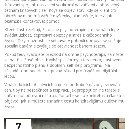
šifrování spojení, nastavení soukromí na zařízení a připravený
seznam krizových čísel. Když se objeví stav, kdy se klient cítí
ohrožený nebo má vážné myšlenky, plán určuje, kde a jak
okamžitě kontaktovat pomoc.
Klienti často zjišťují, že online psychoterapie jim pomáhá lépe
zvládat úzkost, depresivní epizody a stres z každodenního
života. Díky možnosti se setkávat v pohodlí domova se snižuje
sociální bariéra a zvyšuje se otevřenost během sezení.
Pokud tedy zvažujete přechod na online psychoterapii, zaměřte
se na tři klíčové oblasti: výběr platformy a terapeuta, nastavení
bezpečnostního plánu a doplnění self‑help programů. Na
základě toho budete mít pevný základ pro úspěšnou digitální
léčbu.
V následujících příspěvcích najdete podrobné návody, srovnání
cen, tipy na bezpečnost a inspiraci, jak propojit online terapii s
dalšími podpůrnými nástroji. Ponořte se do konkrétních článků a
objevte, jak si můžete usnadnit cestu ke zdravějšímu duševnímu
životu.
7